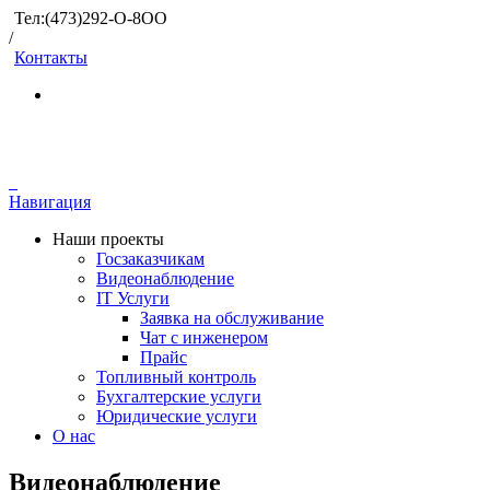
Тел:(473)292-О-8ОО
/
Контакты
Навигация
Наши проекты
Госзаказчикам
Видеонаблюдение
IT Услуги
Заявка на обслуживание
Чат с инженером
Прайс
Топливный контроль
Бухгалтерские услуги
Юридические услуги
О нас
Видеонаблюдение