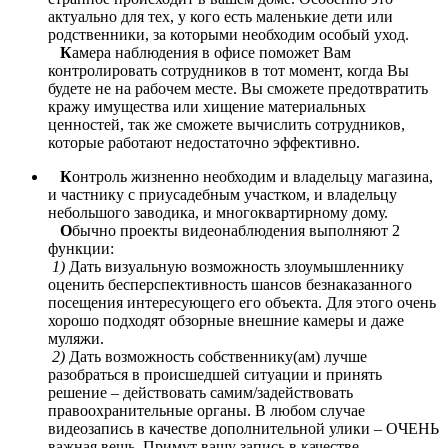
актуально для тех, у кого есть маленькие дети или
родственники, за которыми необходим особый уход.
К
амера наблюдения в офисе поможет Вам
контролировать сотрудников в тот момент, когда Вы
будете не на рабочем месте. Вы сможете предотвратить
кражу имущества или хищение материальных
ценностей, так же сможете вычислить сотрудников,
которые работают недостаточно эффективно.
К
онтроль жизненно необходим и владельцу магазина,
и частнику с приусадебным участком, и владельцу
небольшого заводика, и многоквартирному дому.
О
бычно проекты видеонаблюдения выполняют 2
функции:
1)
Дать визуальную возможность злоумышленнику
оценить бесперспективность шансов безнаказанного
посещения интересующего его объекта. Для этого очень
хорошо подходят обзорные внешние камеры и даже
муляжи.
2)
Дать возможность собственнику(ам) лучше
разобраться в происшедшей ситуации и принять
решение – действовать самим/задействовать
правоохранительные органы. В любом случае
видеозапись в качестве дополнительной улики – ОЧЕНЬ
важная вещь. Примут вашу запись в качестве